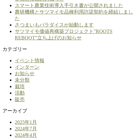
スマート農業技術導入手引き書が公開されました
農研機構とサツマイモ品種利用許諾契約を締結しまし
た
さつまいもパラダイスが始動します
サツマイモ価値再構築プロジェクト”ROOTS
REBOOT”立ち上げのお知らせ
カテゴリー
イベント情報
インターン
お知らせ
未分類
栽培
活動
販売
アーカイブ
2025年1月
2024年7月
2024年4月