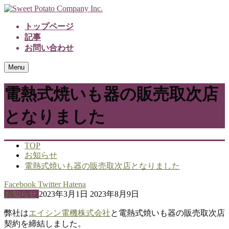
トップページ
記事
お問い合わせ
Menu
電熱式焼いも器の販売取次店
となりました
TOP
お知らせ
電熱式焼いも器の販売取次店となりました
Facebook
Twitter
Hatena
お知らせ
2023年3月1日
2023年8月9日
弊社は
エイシン電機株式会社
と電熱式焼いも器の販売取次店
契約を締結しました。