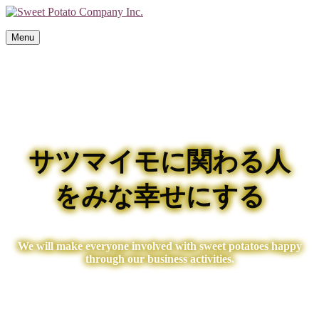
Menu
サツマイモに関わる人
をみな幸せにする
We will make everyone involved with sweet potatoes happy
through our business activities.