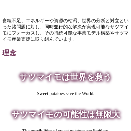
食糧不足、エネルギーや資源の枯渇、世界の分断と対立とい
った諸問題に対し、同時並行的な解決が実現可能なサツマイ
モにフォーカスし、その持続可能な事業モデル構築やサツマ
イモ産業支援に取り組んでいます。
理念
サツマイモは世界を救う
Sweet potatoes save the World.
サツマイモの可能性は無限大
The possibilities of sweet potatoes are limitless.